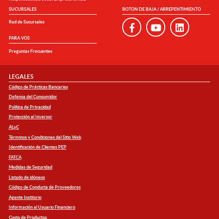
SUCURSALES
BOTON DE BAJA / ARREPENTIMIENTO
Red de Sucursales
PARA VOS
Preguntas Frecuentes
LEGALES
Código de Prácticas Bancarias
Defensa del Consumidor
Política de Privacidad
Protección al Inversor
ALyC
Términos y Condiciones del Sitio Web
Identificación de Clientes PEP
FATCA
Medidas de Seguridad
Listado de idóneos
Código de Conducta de Proveedores
Agente Institorio
Información al Usuario Financiero
Costo de Productos