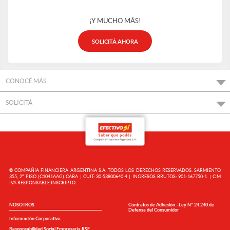
¡Y MUCHO MÁS!
SOLICITÁ AHORA
CONOCÉ MÁS
SOLICITÁ
© COMPAÑÍA FINANCIERA ARGENTINA S.A. TODOS LOS DERECHOS RESERVADOS. SARMIENTO
355, 2° PISO (C1041AAG) CABA | CUIT: 30-53800640-4 | INGRESOS BRUTOS: 901-167750-1. | C.M
IVA RESPONSABLE INSCRIPTO
NOSOTROS
Contratos de Adhesión –Ley N° 24.240 de
Defensa del Consumidor
Información Corporativa
Responsabilidad Social Empresaria RSE