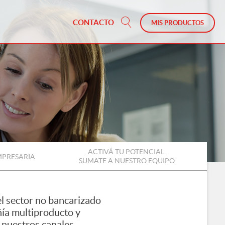
CONTACTO
MIS PRODUCTOS
ACTIVÁ TU POTENCIAL.
MPRESARIA
SUMATE A NUESTRO EQUIPO
el sector no bancarizado
ñía multiproducto y
 nuestros canales