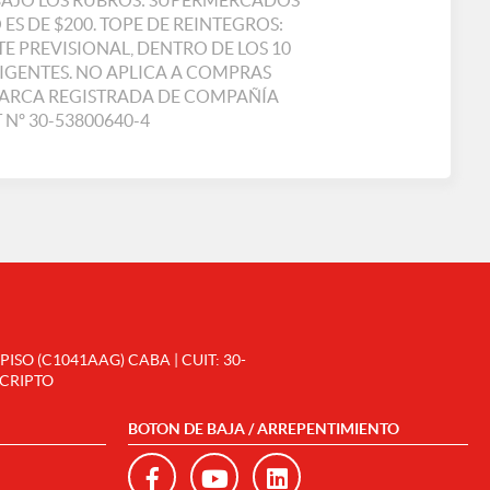
 BAJO LOS RUBROS: SUPERMERCADOS
ES DE $200. TOPE DE REINTEGROS:
E PREVISIONAL, DENTRO DE LOS 10
IGENTES. NO APLICA A COMPRAS
A MARCA REGISTRADA DE COMPAÑÍA
 Nº 30-53800640-4
SO (C1041AAG) CABA | CUIT: 30-
SCRIPTO
BOTON DE BAJA / ARREPENTIMIENTO