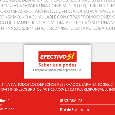
TARJETAS DE DÉBITO EN COMERCIOS REGISTRADOS EN VISA
SENTATIVO: PARA UNA COMPRA DE $1.000, EL REINTEGRO 
HORRO SE ACREDITARÁ EN LA CUENTA ASOCIADA AL PAQUET
L CONSUMO. NO ACUMULABLE CON OTRAS PROMOCIONES V
AGO DE TRANSFERENCIA INMEDIATA). EFECTIVO SÍ ES UN
TINA S.A., SARMIENTO 355, 2° PISO (C1041AAG) CABA. CUIT
NA S.A. TODOS LOS DERECHOS RESERVADOS. SARMIENTO 355, 2° PI
40-4 | INGRESOS BRUTOS: 901-167750-1. | C.M IVA RESPONSABLE IN
dhesión –
SUCURSALES
de
nsumidor
Red de Sucursales