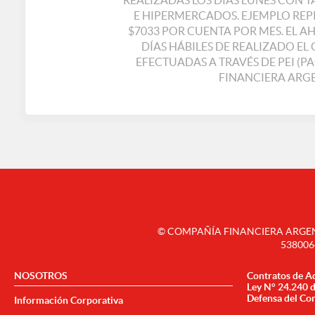
REALIZADAS LOS DIAS LUNES CON 
E HIPERMERCADOS. EJEMPLO REPRE
$7033 POR CUENTA POR MES. EL A
DÍAS HÁBILES DE REALIZADO E
EFECTUADAS A TRAVÉS DE PEI (P
FINANCIERA ARGEN
© COMPAÑÍA FINANCIERA ARGENTI
538006
NOSOTROS
Contratos de A
Ley N° 24.240 
Defensa del Co
Información Corporativa